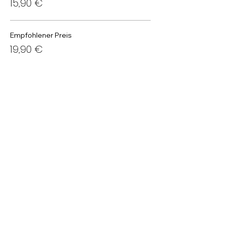
15,90 €
Empfohlener Preis
19,90 €
Kultur-Unterstützer-Ticket
24,90 €
Weitere Preise (1)
Diese Veranstaltung teilen