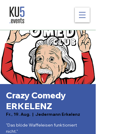
Crazy Comedy
ERKELENZ
Fr., 19. Aug.
  |  
Jedermann Erkelenz
"Das blöde Waffeleisen funktioniert
nicht."