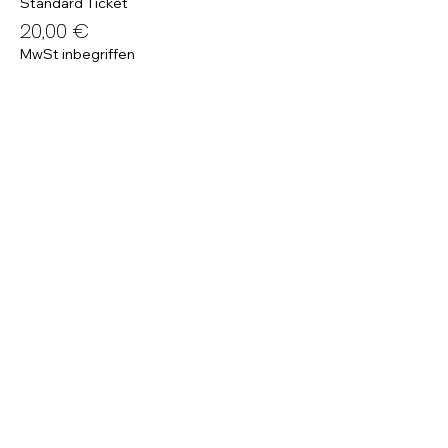
Standard Ticket
20,00 €
MwSt inbegriffen
Kultur-Unterstützer-Ticket
23,00 €
MwSt inbegriffen
Diese Veranstaltung teilen