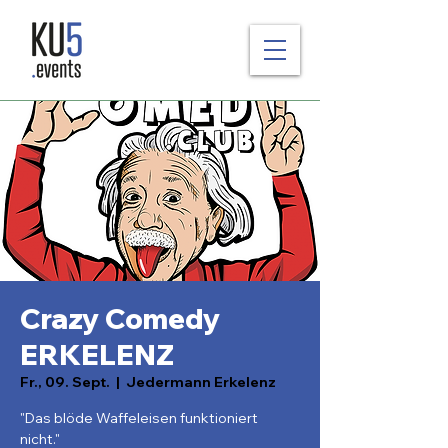
Crazy Comedy
ERKELENZ
Fr., 09. Sept.
  |  
Jedermann Erkelenz
"Das blöde Waffeleisen funktioniert
nicht."