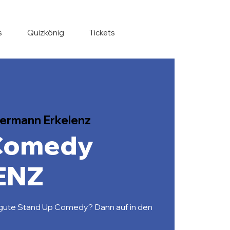
s
Quizkönig
Tickets
ermann Erkelenz
Comedy
ENZ
h gute Stand Up Comedy? Dann auf in den