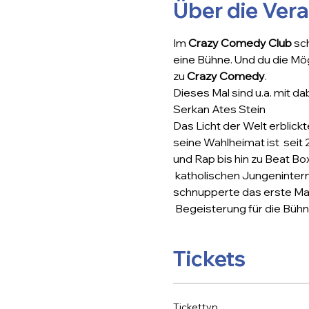
Über die Ver
Im 
Crazy Comedy Club
 sc
eine Bühne. Und du die Mög
zu 
Crazy Comedy
.
Dieses Mal sind u.a. mit dab
Serkan Ates Stein
Das Licht der Welt erblickt
seine Wahlheimat ist  seit
und Rap bis hin zu Beat Bo
 katholischen Jungenintern
schnupperte das erste Mal 
 Begeisterung für die Bühn
Tickets
Tickettyp