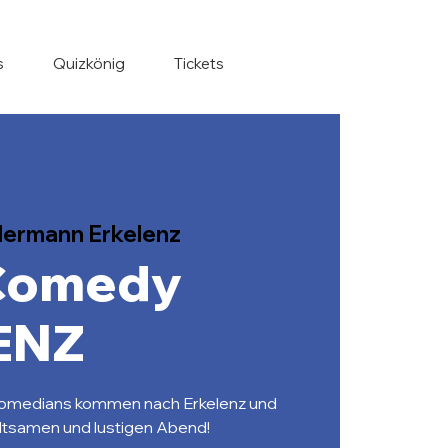
s
Quizkönig
Tickets
ermann Erkelenz
Comedy
ENZ
omedians kommen nach Erkelenz und
altsamen und lustigen Abend!