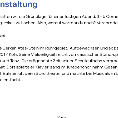
anstaltung
haffen wir die Grundlage für einen lustigen Abend. 3 – 6 Co
lichkeit zu Lachen. Also, worauf wartest du noch? Verabrede
ei:
e Serkan Ates-Stein im Ruhrgebiet.  Aufgewachsen und sozialis
 2017 Köln. Seine Vielseitigkeit reicht von klassischer Stand
x und Tanz.  Die prägendste Zeit seiner Schullaufbahn verbra
at. Dort spielte er Klavier, sang im  Knabenchor, nahm Gesan
 Bühnenluft beim Schultheater und machte bei Musicals mit.
e entfacht.
Preis