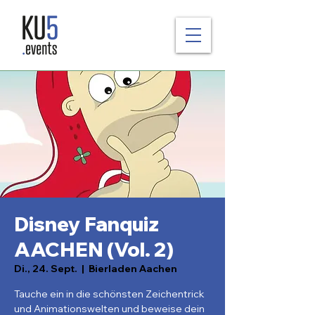
Disney Fanquiz
AACHEN (Vol. 2)
Di., 24. Sept.
  |  
Bierladen Aachen
Tauche ein in die schönsten Zeichentrick
und Animationswelten und beweise dein