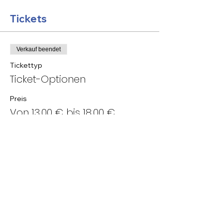
Tickets
Verkauf beendet
Tickettyp
Ticket-Optionen
Preis
Von 13,00 € bis 18,00 €
Standard Ticket
13,00 €
MwSt inbegriffen
Kultur Unterstützer
15,00 €