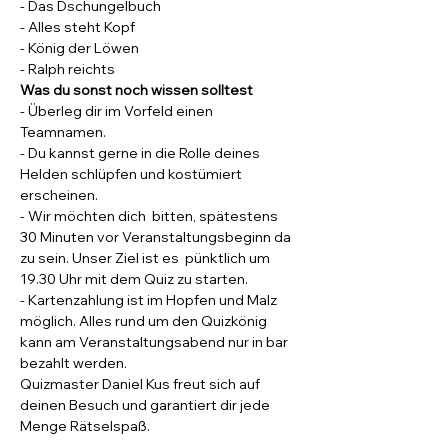
- Das Dschungelbuch
- Alles steht Kopf
- König der Löwen
- Ralph reichts
Was du sonst noch wissen solltest
- Überleg dir im Vorfeld einen 
Teamnamen.
- Du kannst gerne in die Rolle deines 
Helden schlüpfen und kostümiert 
erscheinen.
- Wir möchten dich  bitten, spätestens 
30 Minuten vor Veranstaltungsbeginn da 
zu sein. Unser Ziel ist es  pünktlich um 
19.30 Uhr mit dem Quiz zu starten.
- Kartenzahlung ist im Hopfen und Malz 
möglich. Alles rund um den Quizkönig 
kann am Veranstaltungsabend nur in bar 
bezahlt werden.
Quizmaster Daniel Kus freut sich auf 
deinen Besuch und garantiert dir jede 
Menge Rätselspaß.