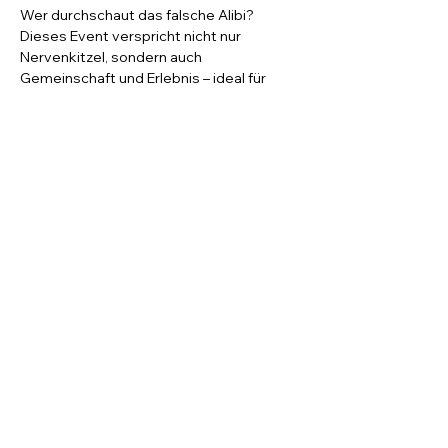
Wer durchschaut das falsche Alibi? 
Dieses Event verspricht nicht nur 
Nervenkitzel, sondern auch 
Gemeinschaft und Erlebnis – ideal für 
Freund*innen, Paare und Krimi-Fans. 
Datum & Uhrzeit: 30. January 2026, 19:30 
Ort: Jedermann Eintritt: 16.00 € Kontakt 
& Reservierungen unter: Web: 
www.kneipenkrimi.de
 | Tel: 017663285342 
| Email: 
buchung@kneipenkrimi.de
Diese Veranstaltung teilen