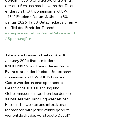
geheimnisvolle Charaktere und ein Fall, 
der erst Schluss macht, wenn der Täter 
entlarvt ist.  Ort: Johannismarkt 8-9, 
41812 Erkelenz  Datum & Uhrzeit: 30. 
Januar 2026, 19:30  Jetzt Ticket sichern – 
sei Teil des Ermittler-Teams! 
#Kneipenkrimi
#LiveKrimi
#Rätselabend
#SpannungPur
 Erkelenz – Pressemitteilung Am 30. 
January 2026 findet mit dem 
KNEIPENKRIMI ein besonderes Krimi-
Event statt in der Kneipe „Jedermann“, 
Johannismarkt 8-9, 41812 Erkelenz. 
Gäste werden in eine spannende 
Geschichte aus Täuschung und 
Geheimnissen eintauchen, bei der sie 
selbst Teil der Handlung werden. Mit 
Rätseln, Hinweisen und interaktiven 
Momenten wird jeder Winkel geprüft – 
wer entdeckt das versteckte Detail? 