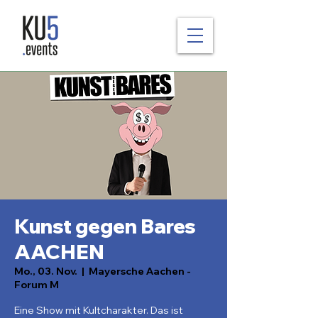
Kunst gegen Bares
AACHEN
Mo., 03. Nov.
  |  
Mayersche Aachen -
Forum M
Eine Show mit Kultcharakter. Das ist