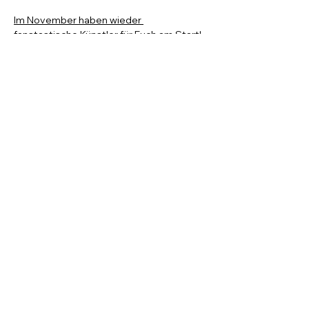
Im November haben wieder 
fanstastische Künstler für Euch am Start!
Ablauf:
Einlass: 19:00 Uhr
Showbeginn: 19:30 Uhr
Diese Veranstaltung teilen