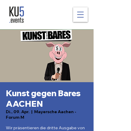
Kunst gegen Bares
AACHEN
Di., 09. Apr.
  |  
Mayersche Aachen -
Forum M
Wir präsentieren die dritte Ausgabe von