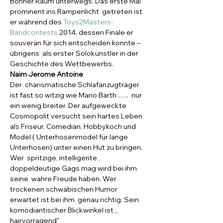
Bonner Raum unterwegs. Das erste Mal 
prominent ins Rampenlicht  getreten ist 
er während des 
Toys2Masters-
Bandcontests
 2014, dessen Finale er 
souverän für sich entscheiden konnte – 
übrigens  als erster Solokünstler in der 
Geschichte des Wettbewerbs.
Naim Jerome Antoine
Der  charismatische Schlafanzugträger 
ist fast so witzig wie Mario Barth …..  nur 
ein wenig breiter. Der aufgeweckte 
Cosmopolit versucht sein hartes Leben 
als Friseur, Comedian, Hobbykoch und 
Model ( Unterhosenmodel für lange 
Unterhosen) unter einen Hut zu bringen. 
Wer  spritzige, intelligente , 
doppeldeutige Gags mag wird bei ihm 
seine  wahre Freude haben. Wer 
trockenen schwäbischen Humor 
erwartet ist bei ihm  genau richtig. Sein 
komödiantischer Blickwinkel ist ,, 
hairvorragend"