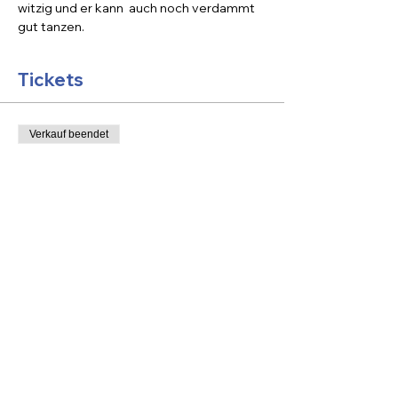
witzig und er kann  auch noch verdammt 
gut tanzen.
Tickets
Verkauf beendet
Tickettyp
Ticket-Optionen
Mehr Infos
Preis
Von 12,50 € bis 20,00 €
Zahl-weniger-Ticket
12,50 €
MwSt inbegriffen