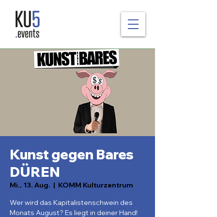
Kunst gegen Bares
DÜREN
Mi., 13. Aug.
  |  
KOMM Kulturzentrum
Wer wird das Kapitalistenschwein des
Monats August? Es liegt in deiner Hand!