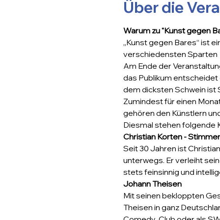
Über die Ver
Warum zu "Kunst gegen B
„Kunst gegen Bares“ ist e
verschiedensten Sparten  
Am Ende der Veranstaltung
das Publikum entscheidet d
dem dicksten Schwein ist 
Zumindest für einen Monat
gehören den Künstlern und
Diesmal stehen folgende K
Christian Korten - Stimme
Seit 30 Jahren ist Christi
unterwegs. Er verleiht sei
stets feinsinnig und intellig
Johann Theisen
Mit seinen bekloppten Ge
Theisen in ganz Deutschla
Comedy  Club oder als SWR