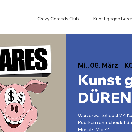
Crazy Comedy Club
Kunst gegen Bare
Mi., 08. März
  |  
KO
Kunst 
DÜREN
Was erwartet euch? 4 Kün
Publikum entscheidet da
Monats März?