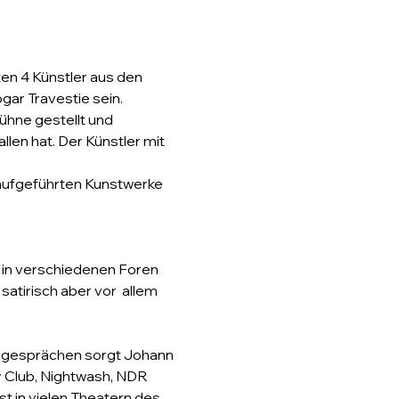
en 4 Künstler aus den 
gar Travestie sein.
hne gestellt und 
en hat. Der Künstler mit 
 aufgeführten Kunstwerke 
d in verschiedenen Foren 
atirisch aber vor  allem 
sgesprächen sorgt Johann 
 Club, Nightwash, NDR 
 in vielen Theatern des 