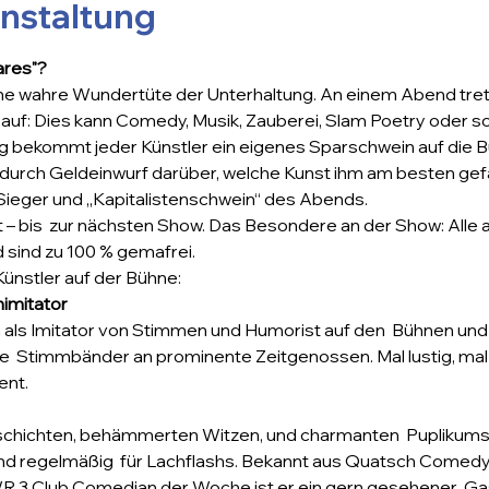
anstaltung
ares"?
ine wahre Wundertüte der Unterhaltung. An einem Abend tret
auf: Dies kann Comedy, Musik, Zauberei, Slam Poetry oder so
 bekommt jeder Künstler ein eigenes Sparschwein auf die Bü
urch Geldeinwurf darüber, welche Kunst ihm am besten gefall
Sieger und „Kapitalistenschwein“ des Abends. 
 – bis  zur nächsten Show. Das Besondere an der Show: Alle
 sind zu 100 % gemafrei.
ünstler auf der Bühne:
nimitator
an als Imitator von Stimmen und Humorist auf den  Bühnen un
ne  Stimmbänder an prominente Zeitgenossen. Mal lustig, mal s
ent.
schichten, behämmerten Witzen, und charmanten  Puplikum
nd regelmäßig  für Lachflashs. Bekannt aus Quatsch Comedy
 3 Club Comedian der Woche ist er ein gern gesehener  Gast