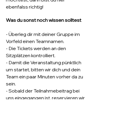
ebenfalss richtig!
Was du sonst noch wissen solltest
- Überleg dir mit deiner Gruppe im 
Vorfeld einen Teamnamen.
- Die Tickets werden an den 
Sitzplätzen kontrolliert. 
- Damit die Veranstaltung pünktlich 
um startet, bitten wir dich und dein 
Team ein paar Minuten vorher da zu 
sein.
- Sobald der Teilnahmebeitrag bei 
uns eingegangen ist, reservieren wir 
euch verbindlich eure Plätze.
 Wir bitten um Euer Verständnis, dass wir 
Sitzplätze nur nach Zahlungseingang 
garantieren können.