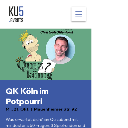
QK Köln im
Potpourri
Mi., 21. Okt.
  |  
Mauenheimer Str. 92
Was erwartet dich? Ein Quizabend mit
mindestens 60 Fragen, 3 Spielrunden und