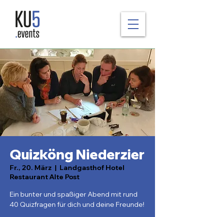
Quizköng Niederzier
Fr., 20. März
  |  
Landgasthof Hotel
Restaurant Alte Post
Ein bunter und spaßiger Abend mit rund
40 Quizfragen für dich und deine Freunde!