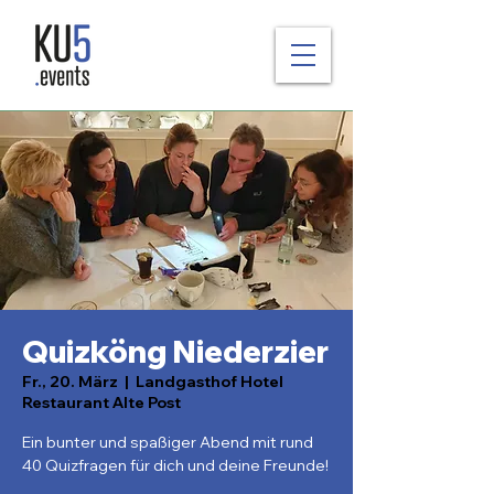
Quizköng Niederzier
Fr., 20. März
  |  
Landgasthof Hotel
Restaurant Alte Post
Ein bunter und spaßiger Abend mit rund
40 Quizfragen für dich und deine Freunde!