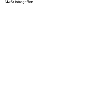
MwSt inbegriffen
Zahl-weniger-Ticket
11,90 €
MwSt inbegriffen
Empfohlener Preis
14,90 €
MwSt inbegriffen
Weitere Preise (1)
Diese Veranstaltung teilen