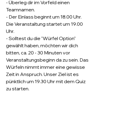
- Überleg dir im Vorfeld einen 
Teamnamen.
- Der Einlass beginnt um 18.00 Uhr. 
Die Veranstaltung startet um 19.00 
Uhr.
- Solltest du die "Würfel Option" 
gewählt haben, möchten wir dich 
bitten, ca. 20 - 30 Minuten vor 
Veranstaltungsbeginn da zu sein. Das 
Würfeln nimmt immer eine gewisse 
Zeit in Anspruch. Unser Ziel ist es 
pünktlich um 19.30 Uhr mit dem Quiz 
zu starten.
- Die Kartenzahlung ist im "Hopfen + 
Malz" möglich.
- Alles rund um den Quizkönig kann 
am Veranstaltungsabend nur in bar 
bezahlt werden.