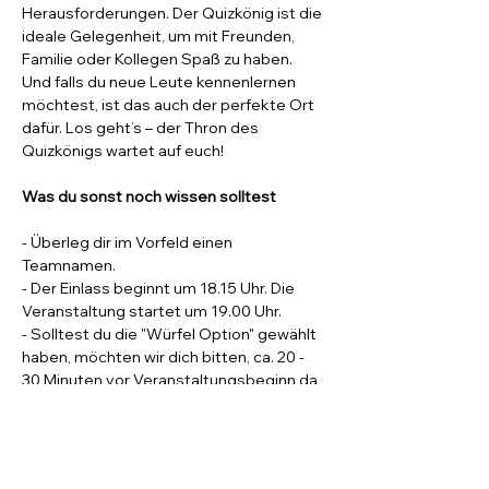
Herausforderungen. Der Quizkönig ist die 
ideale Gelegenheit, um mit Freunden, 
Familie oder Kollegen Spaß zu haben.
Und falls du neue Leute kennenlernen 
möchtest, ist das auch der perfekte Ort 
dafür. Los geht’s – der Thron des 
Quizkönigs wartet auf euch!
Was du sonst noch wissen solltest
- Überleg dir im Vorfeld einen 
Teamnamen.
- Der Einlass beginnt um 18.15 Uhr. Die 
Veranstaltung startet um 19.00 Uhr.
- Solltest du die "Würfel Option" gewählt 
haben, möchten wir dich bitten, ca. 20 - 
30 Minuten vor Veranstaltungsbeginn da 
zu sein. Das Würfeln nimmt immer eine 
gewisse Zeit in Anspruch. Unser Ziel ist 
es pünktlich um 19.00 Uhr mit dem Quiz 
zu starten.