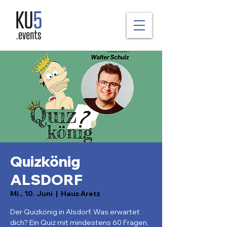
Quizkönig
ALSDORF
Mi., 10. Juni
  |  
Haus Aretz
Der Quizkönig in Alsdorf. Was erwartet
dich? Ein Quiz mit mindestens 60 Fragen,