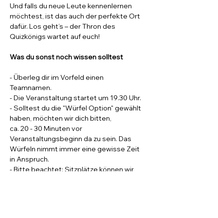
Und falls du neue Leute kennenlernen 
möchtest, ist das auch der perfekte Ort 
dafür. Los geht’s – der Thron des 
Quizkönigs wartet auf euch!
Was du sonst noch wissen solltest
- Überleg dir im Vorfeld einen 
Teamnamen.
- Die Veranstaltung startet um 19.30 Uhr. 
- Solltest du die "Würfel Option" gewählt 
haben, möchten wir dich bitten, 
ca. 20 - 30 Minuten vor 
Veranstaltungsbeginn da zu sein. Das 
Würfeln nimmt immer eine gewisse Zeit 
in Anspruch. 
- Bitte beachtet: Sitzplätze können wir 
nur für 
vorab per PayPal bezahlte Tickets
garantieren.
(Sitzplätze für die Würfel-Option Tickets 
sind davon nicht betroffen, da die 