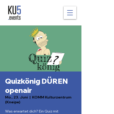
Quizkönig DÜREN
openair
Mo., 23. Juni
  |  
KOMM Kulturzentrum
(Kneipe)
Was erwartet dich? Ein Quiz mit