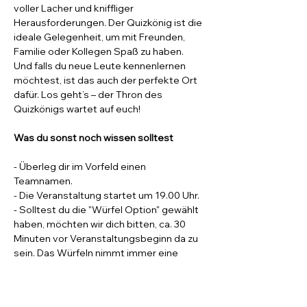
voller Lacher und kniffliger 
Herausforderungen. Der Quizkönig ist die 
ideale Gelegenheit, um mit Freunden, 
Familie oder Kollegen Spaß zu haben.
Und falls du neue Leute kennenlernen 
möchtest, ist das auch der perfekte Ort 
dafür. Los geht’s – der Thron des 
Quizkönigs wartet auf euch!
Was du sonst noch wissen solltest
- Überleg dir im Vorfeld einen 
Teamnamen.
- Die Veranstaltung startet um 19.00 Uhr.
- Solltest du die "Würfel Option" gewählt 
haben, möchten wir dich bitten, ca. 30 
Minuten vor Veranstaltungsbeginn da zu 
sein. Das Würfeln nimmt immer eine 
gewisse Zeit in Anspruch. Unser Ziel ist 
es pünktlich um 19.00 Uhr mit dem Quiz 
zu starten.