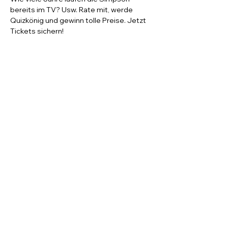
bereits im TV? Usw. Rate mit, werde 
Quizkönig und gewinn tolle Preise. Jetzt 
Tickets sichern!  
Diese Veranstaltung teilen
© 2022 by KU5.events
Datenschutz
Impressum