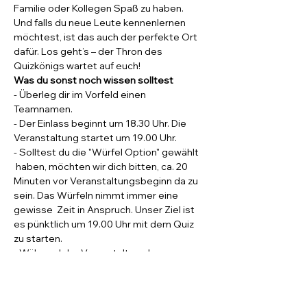
Familie oder Kollegen Spaß zu haben.
Und falls du neue Leute kennenlernen 
möchtest, ist das auch der perfekte Ort 
dafür. Los geht’s – der Thron des 
Quizkönigs wartet auf euch!
Was du sonst noch wissen solltest
- Überleg dir im Vorfeld einen 
Teamnamen.
- Der Einlass beginnt um 18.30 Uhr. Die 
Veranstaltung startet um 19.00 Uhr.
- Solltest du die "Würfel Option" gewählt 
 haben, möchten wir dich bitten, ca. 20 
Minuten vor Veranstaltungsbeginn da zu 
sein. Das Würfeln nimmt immer eine 
gewisse  Zeit in Anspruch. Unser Ziel ist 
es pünktlich um 19.00 Uhr mit dem Quiz 
zu starten.
- Während der Veranstaltung kann 
gegessen werden. Das "Jedermann" hat 
neben der Cocktailkarte auch eine 
ausgezeichnete Speisekarte.