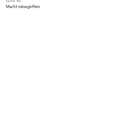
MwSt inbegriffen
Zahl-weniger-Ticket
11,90 €
MwSt inbegriffen
Empfohlener Preis
14,90 €
MwSt inbegriffen
Weitere Preise (1)
Diese Veranstaltung teilen