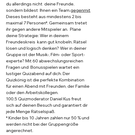
du allerdings nicht 
 deine Freunde, 
sondern bildest 
 Ihnen ein Team.
gegen
mit
Dieses besteht aus mindestens 2 bis 
maximal 7 Personen*. Gemeinsam tretet 
ihr gegen andere Mitspieler an.  Plane 
deine Strategie: Wer in deinem 
Freundeskreis  kann gut knobeln, Rätsel 
lösen und logisch denken? Wer in deiner 
Gruppe ist der Musik-, Film- oder Sport- 
experte? Mit 60 abwechslungsreichen 
Fragen und  Bonusspielen wartet ein 
lustiger Quizabend auf dich. Der 
Quizkönig ist die perfekte Kombination 
für einen Abend mit Freunden, der Familie 
oder den Arbeitskollegen.
100,5 Quizmoderator Daniel Kus freut 
sich auf deinen Besuch und garantiert dir 
jede Menge Rätselspaß.
* Kinder bis 10 Jahren zahlen nur 50 % und 
werden nicht bei der Gruppengröße 
angerechnet.