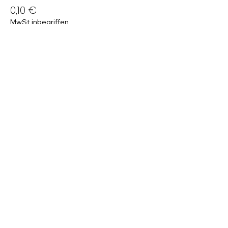
0,10 €
MwSt inbegriffen
Zahl-weniger-Ticket
11,90 €
MwSt inbegriffen
Empfohlener Preis
14,90 €
MwSt inbegriffen
Weitere Preise (1)
Diese Veranstaltung teilen