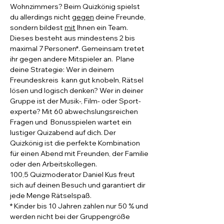
Wohnzimmers? Beim Quizkönig spielst 
du allerdings nicht 
gegen
 deine Freunde, 
sondern bildest 
mit
 Ihnen ein Team.
Dieses besteht aus mindestens 2 bis 
maximal 7 Personen*. Gemeinsam tretet 
ihr gegen andere Mitspieler an.  Plane 
deine Strategie: Wer in deinem 
Freundeskreis  kann gut knobeln, Rätsel 
lösen und logisch denken? Wer in deiner 
Gruppe ist der Musik-, Film- oder Sport- 
experte? Mit 60 abwechslungsreichen 
Fragen und  Bonusspielen wartet ein 
lustiger Quizabend auf dich. Der 
Quizkönig ist die perfekte Kombination 
für einen Abend mit Freunden, der Familie 
oder den Arbeitskollegen.
100,5 Quizmoderator Daniel Kus freut 
sich auf deinen Besuch und garantiert dir 
jede Menge Rätselspaß.
* Kinder bis 10 Jahren zahlen nur 50 % und 
werden nicht bei der Gruppengröße 