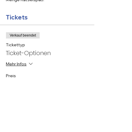
Tickets
Verkauf beendet
Tickettyp
Ticket-Optionen
Mehr Infos
Preis
Von 0,00 € bis 15,00 €
Würfel Option
0,00 €
MwSt inbegriffen