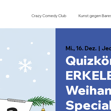
Crazy Comedy Club
Kunst gegen Bare
Mi., 16. Dez.
  |  
Jed
Quizkö
ERKEL
Weihan
Specia