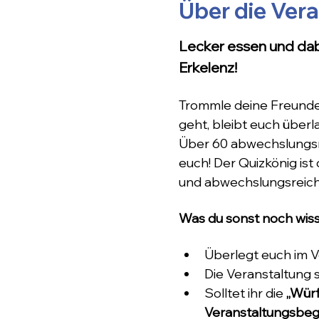
Über die Ver
Lecker essen und dab
Erkelenz!
Trommle deine Freunde 
geht, bleibt euch überl
Über 60 abwechslungsre
euch! Der Quizkönig ist
und abwechslungsreic
Was du sonst noch wiss
Überlegt euch im 
Die Veranstaltung s
Solltet ihr die 
„Würf
Veranstaltungsbeg