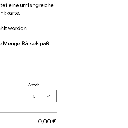
et eine umfangreiche 
nkkarte.
hlt werden.
ede Menge Rätselspaß.
Anzahl
0
0,00 €