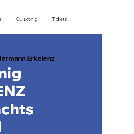
s
Quizkönig
Tickets
ermann Erkelenz
nig
ENZ
chts
l