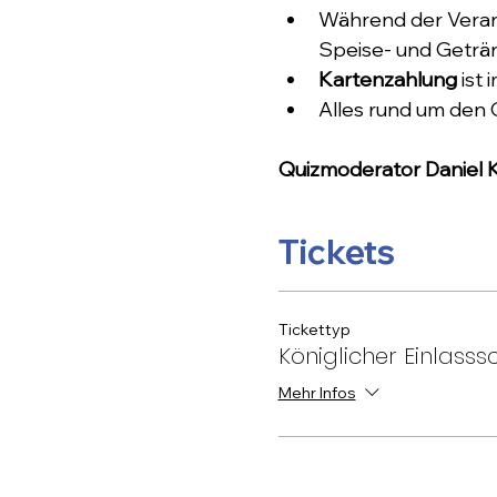
Während der Veran
Speise- und Geträn
Kartenzahlung
 ist
Alles rund um den
Quizmoderator Daniel K
Tickets
Tickettyp
Königlicher Einlasss
Mehr Infos