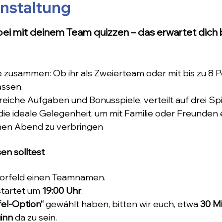
anstaltung
ei mit deinem Team quizzen – das erwartet dich 
zusammen: Ob ihr als Zweierteam oder mit bis zu 8 P
assen.
iche Aufgaben und Bonusspiele, verteilt auf drei Spi
 die ideale Gelegenheit, um mit Familie oder Freunden
hen Abend zu verbringen
en solltest
Vorfeld einen Teamnamen.
tartet um 
19:00 Uhr
.
el-Option“
 gewählt haben, bitten wir euch, etwa 
30 Mi
inn
 da zu sein.