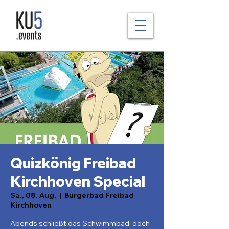
Quizkönig Freibad
Kirchhoven Special
Sa., 08. Aug.
  |  
Bürgerbad Freibad
Kirchhoven
Abends schließt das Schwimmbad, doch