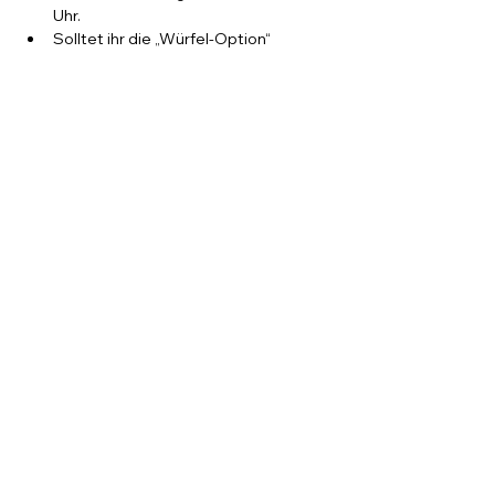
Uhr.
Solltet ihr die „Würfel-Option“ 
gewählt haben, bitten wir euch, etwa 
30 Minuten vor 
Veranstaltungsbeginn da zu sein.
Kartenzahlung ist im Lokal „Campus 
Live“ möglich.
Alles rund um den Quizkönig kann am 
Veranstaltungsabend nur bar bezahlt 
werden.
Quizmoderator Daniel Kus freut 
sich auf euren Besuch und 
garantiert jede Menge 
Rätselspaß.
Diese Veranstaltung teilen