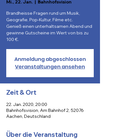
Mi., 22. Jan.
  |  
Bahnhofsvision
Brandheisse Fragen rund um Musik,
Geografie, Pop-Kultur, Filme etc.
Genieß einen unterhaltsamen Abend und
gewinne Gutscheine im Wert von bis zu
100 €.
Anmeldung abgeschlossen
Veranstaltungen ansehen
Zeit & Ort
22. Jan. 2020, 20:00
Bahnhofsvision, Am Bahnhof 2, 52076
Aachen, Deutschland
Über die Veranstaltung