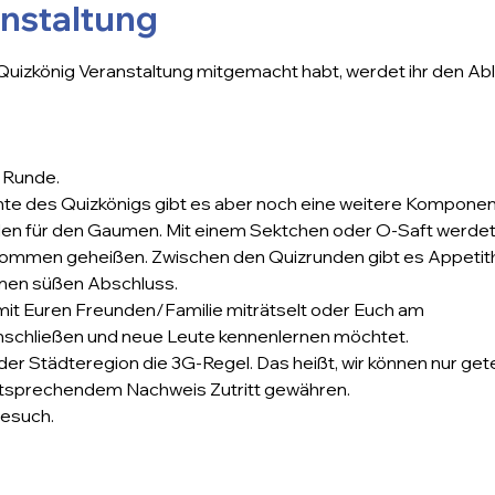
anstaltung
 Quizkönig Veranstaltung mitgemacht habt, werdet ihr den Abl
r Runde.
ante des Quizkönigs gibt es aber noch eine weitere Komponen
uden für den Gaumen. Mit einem Sektchen oder O-Saft werdet 
lkommen geheißen. Zwischen den Quizrunden gibt es Appetit
nen süßen Abschluss. 
 mit Euren Freunden/Familie miträtselt oder Euch am 
schließen und neue Leute kennenlernen möchtet.
n der Städteregion die 3G-Regel. Das heißt, wir können nur ge
tsprechendem Nachweis Zutritt gewähren.
esuch. 