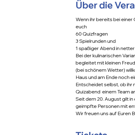
Über die Ver
Wenn ihr bereits bei einer
euch
60 Quizfragen
3 Spielrunden und
1 spaßiger Abend in nette
Bei der kulinarischen Vari
begleitet mit kleinen Fre
(bei schönem Wetter) wil
Haus und am Ende noch ei
Entscheidet selbst, ob ihr
Quizabend  einem Team an
Seit dem 20. August gilt i
geimpfte Personen mit en
Wir freuen uns auf Euren B