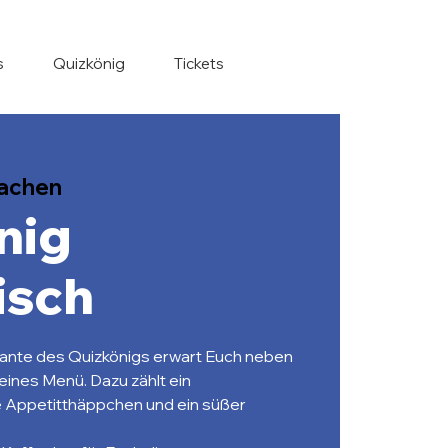
s
Quizkönig
Tickets
achen
nig
isch
riante des Quizkönigs erwart Euch neben
eines Menü. Dazu zählt ein
e Appetitthäppchen und ein süßer