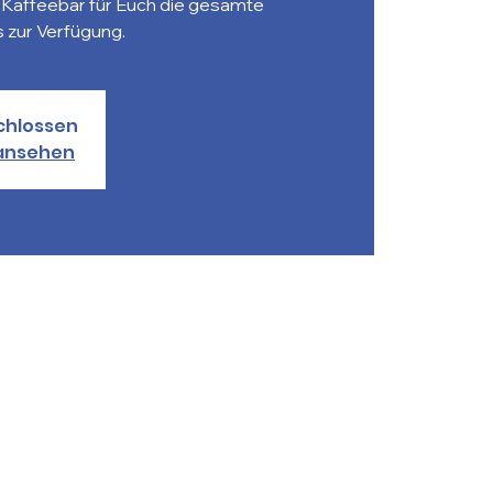
e Kaffeebar für Euch die gesamte
s zur Verfügung.
chlossen
ansehen