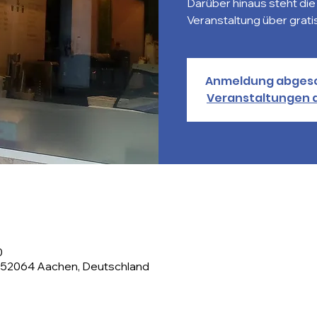
Darüber hinaus steht di
Veranstaltung über grati
Anmeldung abges
Veranstaltungen 
0
, 52064 Aachen, Deutschland