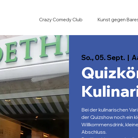
Crazy Comedy Club
Kunst gegen Bare
So., 05. Sept.
  |  
A
Quizkö
Kulinar
Bei der kulinarischen Va
der Quizshow noch ein kl
Willkommensdrink, klein
Abschluss.