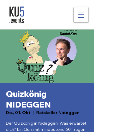
Quizkönig
NIDEGGEN
Do., 01. Okt.
  |  
Ratskeller Nideggen
Der Quizkönig in Nideggen. Was erwartet
dich? Ein Quiz mit mindestens 60 Fragen,