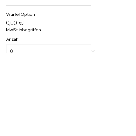
Würfel Option
0,00 €
MwSt inbegriffen
Anzahl
Standard Ticket
13,50 €
MwSt inbegriffen
Anzahl
StornoPlus Ticket