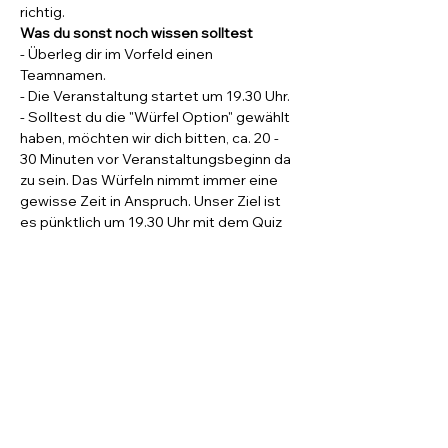
richtig.
Was du sonst noch wissen solltest
- Überleg dir im Vorfeld einen 
Teamnamen.
- Die Veranstaltung startet um 19.30 Uhr. 
- Solltest du die "Würfel Option" gewählt 
haben, möchten wir dich bitten, ca. 20 - 
30 Minuten vor Veranstaltungsbeginn da 
zu sein. Das Würfeln nimmt immer eine 
gewisse Zeit in Anspruch. Unser Ziel ist 
es pünktlich um 19.30 Uhr mit dem Quiz 
zu starten. 
- Kartenzahlung für Getränke und Snacks 
sind im Ratskeller möglich. 
- Alles rund um den Quizkönig kann am 
Veranstaltungsabend nur in bar bezahlt 
werden.
Quizmaster Daniel Kus freut sich auf 
deinen Besuch und garantiert dir jede 
Menge Rätselspaß.