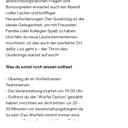
abwechslungsreichen Fragen und 
Bonusspielen erwartet euch ein Abend 
voller Lacher und kniffliger 
Herausforderungen. Der Quizkönig ist die 
ideale Gelegenheit, um mit Freunden, 
Familie oder Kollegen Spaß zu haben.
Und falls du neue Leute kennenlernen 
möchtest, ist das auch der perfekte Ort 
dafür. Los geht’s – der Thron des 
Quizkönigs wartet auf euch!
Was du sonst noch wissen solltest
- Überleg dir im Vorfeld einen 
Teamnamen.
- Die Veranstaltung startet um 19.00 Uhr. 
- Solltest du die "Würfel Option" gewählt 
haben, möchten wir dich bitten, ca. 20 - 
30 Minuten vor Veranstaltungsbeginn da 
zu sein. Das Würfeln nimmt immer eine 
gewisse Zeit in Anspruch. Unser Ziel ist 
es pünktlich um 19.00 Uhr mit dem Quiz 