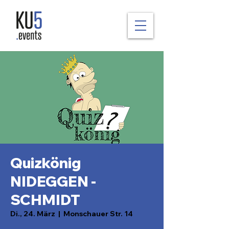
Quizkönig
NIDEGGEN -
SCHMIDT
Di., 24. März
  |  
Monschauer Str. 14