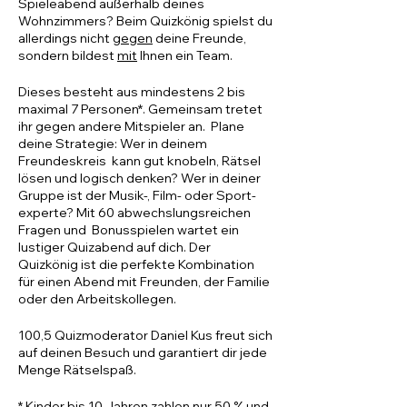
Spieleabend außerhalb deines
Wohnzimmers? Beim Quizkönig spielst du
allerdings nicht
gegen
deine Freunde,
sondern bildest
mit
Ihnen ein Team.
Dieses besteht aus mindestens 2 bis
maximal 7 Personen*. Gemeinsam tretet
ihr gegen andere Mitspieler an. Plane
deine Strategie: Wer in deinem
Freundeskreis kann gut knobeln, Rätsel
lösen und logisch denken? Wer in deiner
Gruppe ist der Musik-, Film- oder Sport-
experte? Mit 60 abwechslungsreichen
Fragen und Bonusspielen wartet ein
lustiger Quizabend auf dich. Der
Quizkönig ist die perfekte Kombination
für einen Abend mit Freunden, der Familie
oder den Arbeitskollegen.
100,5 Quizmoderator Daniel Kus freut sich
auf deinen Besuch und garantiert dir jede
Menge Rätselspaß.
* Kinder bis 10 Jahren zahlen nur 50 % und