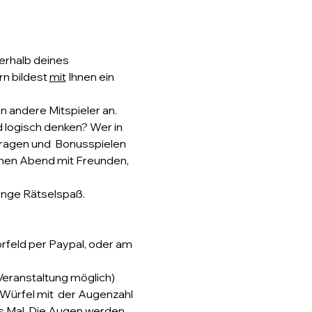
rhalb deines 
n bildest 
mit
 Ihnen ein 
 andere Mitspieler an. 
d logisch denken? Wer in 
Fragen und  Bonusspielen 
einen Abend mit Freunden, 
enge Rätselspaß.
rfeld per Paypal, oder am 
 Veranstaltung möglich)
ürfel mit  der Augenzahl 
ges Mal. Die Augen werden 