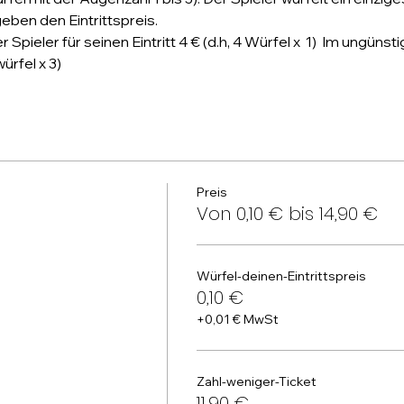
ben den Eintrittspreis.
 Spieler für seinen Eintritt 4 € (d.h, 4 Würfel x  1)  Im ungünsti
ürfel x 3)
Preis
Von 0,10 € bis 14,90 €
Würfel-deinen-Eintrittspreis
0,10 €
+0,01 € MwSt
Zahl-weniger-Ticket
11,90 €