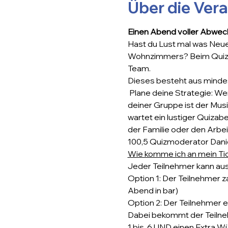
Über die Ver
Einen Abend voller Abwech
Hast du Lust mal was Neue
Wohnzimmers? Beim Quizkön
Team.
Dieses besteht aus mindes
 Plane deine Strategie: We
deiner Gruppe ist der Mus
wartet ein lustiger Quizab
der Familie oder den Arbei
100,5 Quizmoderator Daniel
Wie komme ich an mein Ti
Jeder Teilnehmer kann aus
Option 1: Der Teilnehmer z
Abend in bar)
Option 2: Der Teilnehmer e
Dabei bekommt der Teilneh
1 bis  6 UND einen Extra Wü