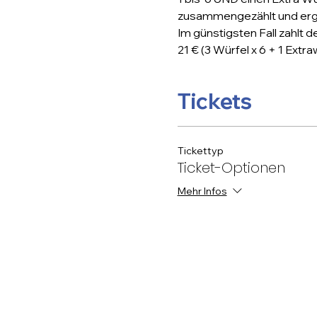
zusammengezählt und erge
Im günstigsten Fall zahlt der
21 € (3 Würfel x 6 + 1 Extraw
Tickets
Tickettyp
Ticket-Optionen
Mehr Infos