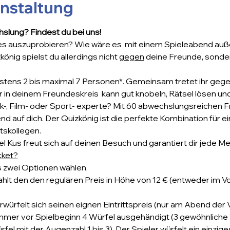
anstaltung
slung? Findest du bei uns!
s auszuprobieren? Wie wäre es  mit einem Spieleabend auße
ig spielst du allerdings nicht 
gegen
 deine Freunde, sonder
tens 2 bis maximal 7 Personen*. Gemeinsam tretet ihr gegen
r in deinem Freundeskreis  kann gut knobeln, Rätsel lösen un
ik-, Film- oder Sport- experte? Mit 60 abwechslungsreichen 
end auf dich. Der Quizkönig ist die perfekte Kombination für 
tskollegen.
 Kus freut sich auf deinen Besuch und garantiert dir jede M
cket?
 zwei Optionen wählen.
ahlt den den regulären Preis in Höhe von 12 € (entweder im Vo
rwürfelt sich seinen eignen Eintrittspreis (nur am Abend der
mer vor Spielbeginn 4 Würfel ausgehändigt (3 gewöhnliche W
rfel mit der Augenzahl 1 bis 3). Der Spieler würfelt ein einzi