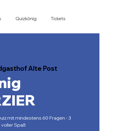
s
Quizkönig
Tickets
dgasthof Alte Post
nig
ZIER
uiz mit mindestens 60 Fragen - 3