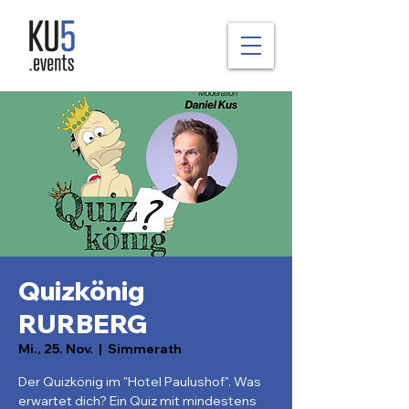
Quizkönig
RURBERG
Mi., 25. Nov.
  |  
Simmerath
Der Quizkönig im "Hotel Paulushof". Was
erwartet dich? Ein Quiz mit mindestens