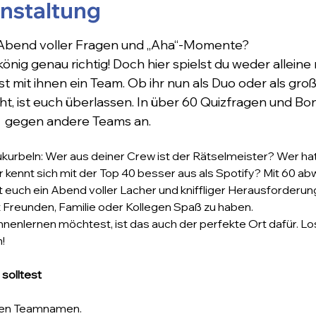
anstaltung
 Abend voller Fragen und „Aha“-Momente? 
önig genau richtig! Doch hier spielst du weder allein
t mit ihnen ein Team. Ob ihr nun als Duo oder als groß
t, ist euch überlassen. In über 60 Quizfragen und Bonu
  gegen andere Teams an. 
zukurbeln: Wer aus deiner Crew ist der Rätselmeister? Wer hat
 kennt sich mit der Top 40 besser aus als Spotify? Mit 60 a
euch ein Abend voller Lacher und kniffliger Herausforderunge
t Freunden, Familie oder Kollegen Spaß zu haben.
nnenlernen möchtest, ist das auch der perfekte Ort dafür. Los
!
solltest
einen Teamnamen.