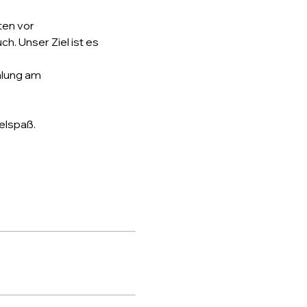
ten vor 
. Unser Ziel ist es 
hlung am 
elspaß.