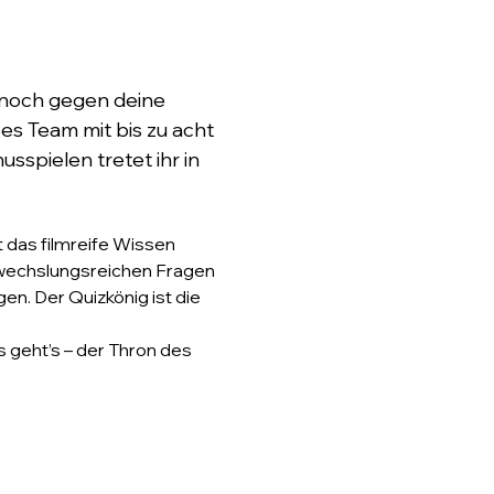
e noch gegen deine 
es Team mit bis zu acht 
sspielen tretet ihr in 
 das filmreife Wissen 
bwechslungsreichen Fragen 
n. Der Quizkönig ist die 
 geht’s – der Thron des 