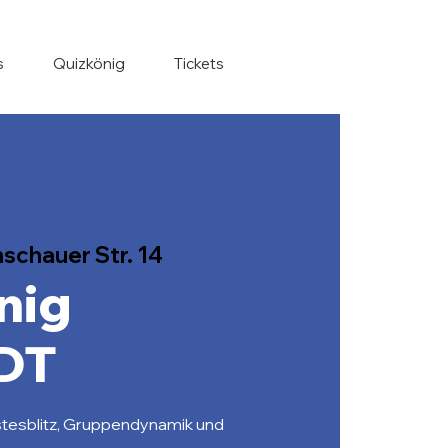
s
Quizkönig
Tickets
schauer Str. 14
nig
DT
tesblitz, Gruppendynamik und